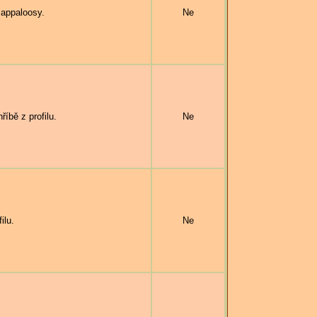
 appaloosy.
Ne
bě z profilu.
Ne
ilu.
Ne