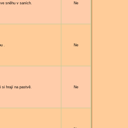
ve sněhu v saních.
Ne
u .
Ne
i hrají na pastvě.
Ne