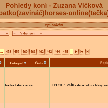
Pohledy koní - Zuzana Vlčková
batko(zavináč)horses-online(tečka
Vyhledávání
...
458
459
460
461
462
463
464
465
Popi
Fotograf
Číslo
Radka Urbančíková
TEPLOKREVNÍK - detail krku a hlavy zez