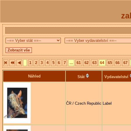
za
1
2
3
4
5
6
7
...
61
62
63
64
65
66
67
Náhled
Stát
Vydavatelství
ČR / Czech Republic
Label