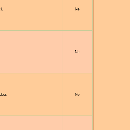
í.
Ne
Ne
dou.
Ne