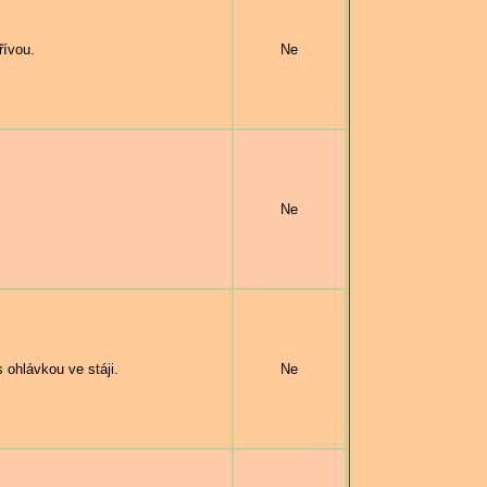
řívou.
Ne
Ne
ohlávkou ve stáji.
Ne