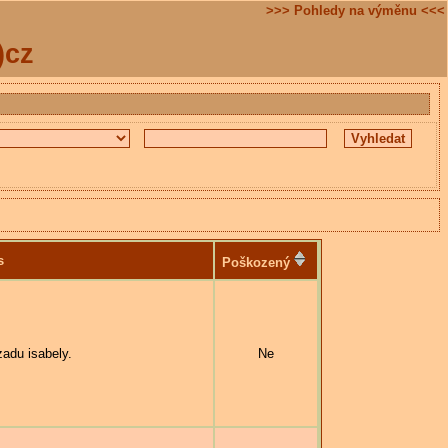
>>> Pohledy na výměnu <<<
)cz
s
Poškozený
adu isabely.
Ne