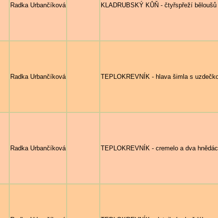
Radka Urbančíková
KLADRUBSKÝ KŮŇ - čtyřspřeží běloušů 
Radka Urbančíková
TEPLOKREVNÍK - hlava šimla s uzdečko
Radka Urbančíková
TEPLOKREVNÍK - cremelo a dva hnědáci s