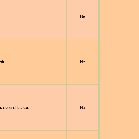
Ne
edu.
Ne
zovou ohlávkou.
Ne