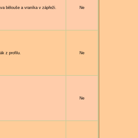
bělouše a vraníka v zápřeži.
Ne
k z profilu.
Ne
Ne