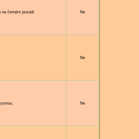
 na černém pozadí.
Ne
Ne
ysinou.
Ne