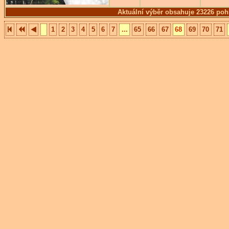
Aktuální výběr obsahuje 23226 poh
1
2
3
4
5
6
7
...
65
66
67
68
69
70
71