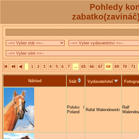
Pohledy kon
zabatko(zavináč
1
2
3
4
5
6
7
...
65
66
67
68
69
70
71
Náhled
Stát
Vydavatelství
Fotogra
Polsko /
Ralf
Rafal Walendowski
Poland
Walendo