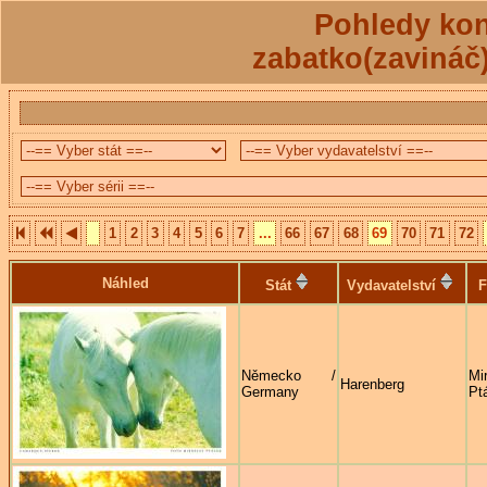
Pohledy kon
zabatko(zavináč
1
2
3
4
5
6
7
...
66
67
68
69
70
71
72
Náhled
Stát
Vydavatelství
F
Německo /
Mi
Harenberg
Germany
Pt