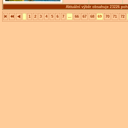
Aktuální výběr obsahuje 23226 poh
1
2
3
4
5
6
7
...
66
67
68
69
70
71
72