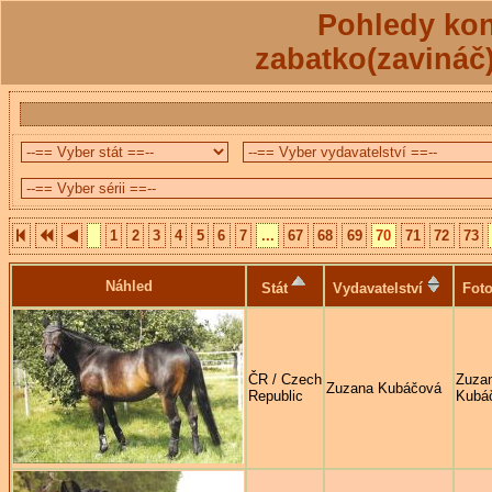
Pohledy kon
zabatko(zavináč
1
2
3
4
5
6
7
...
67
68
69
70
71
72
73
Náhled
Stát
Vydavatelství
Foto
ČR / Czech
Zuza
Zuzana Kubáčová
Republic
Kubá