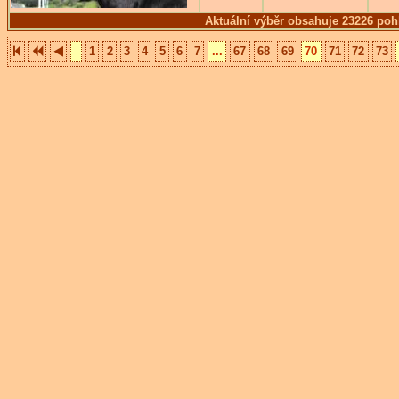
Aktuální výběr obsahuje 23226 poh
1
2
3
4
5
6
7
...
67
68
69
70
71
72
73