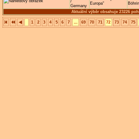
/
Europa"
Böhri
Germany
Aktuální výběr obsahuje 23226 poh
1
2
3
4
5
6
7
...
69
70
71
72
73
74
75