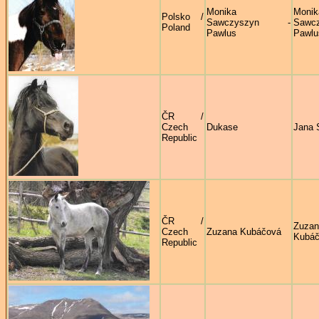
Monika
Monik
Polsko /
Sawczyszyn -
Sawc
Poland
Pawlus
Pawlu
ČR /
Czech
Dukase
Jana 
Republic
ČR /
Zuzan
Czech
Zuzana Kubáčová
Kubá
Republic