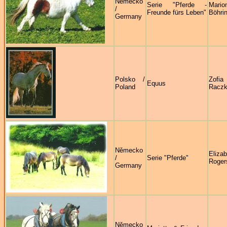
Německo
Serie "Pferde -
Mario
/
Freunde fürs Leben"
Böhri
Germany
Polsko /
Zofia
Equus
Poland
Racz
Německo
Elizab
/
Serie "Pferde"
Roger
Germany
Německo