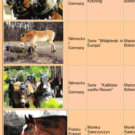
Kötzting"
Böhri
Germany
Německo
Serie "Wildpferde in
Mario
/
Europa"
Böhri
Germany
Německo
Serie "Kalblüter -
Mario
/
sanfte Riesen"
Böhri
Germany
Monika
Monik
Polsko /
Sawczyszyn -
Sawc
Poland