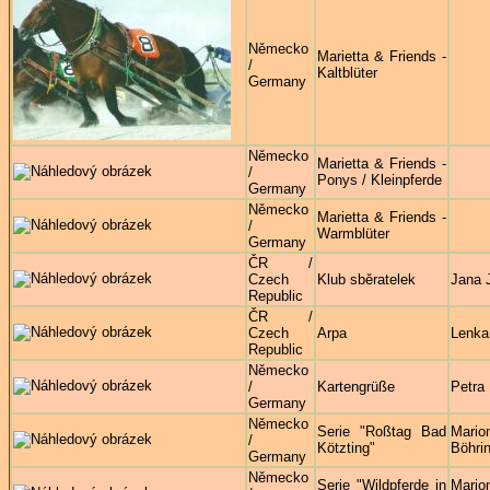
Německo
Marietta & Friends -
/
Kaltblüter
Germany
Německo
Marietta & Friends -
/
Ponys / Kleinpferde
Germany
Německo
Marietta & Friends -
/
Warmblüter
Germany
ČR /
Czech
Klub sběratelek
Jana J
Republic
ČR /
Czech
Arpa
Lenka
Republic
Německo
/
Kartengrüße
Petra
Germany
Německo
Serie "Roßtag Bad
Mario
/
Kötzting"
Böhri
Germany
Německo
Serie "Wildpferde in
Mario