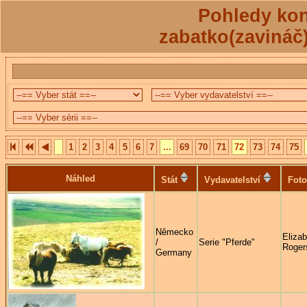
Pohledy kon
zabatko(zavináč
1
2
3
4
5
6
7
...
69
70
71
72
73
74
75
Náhled
Stát
Vydavatelství
Foto
Německo
Elizab
/
Serie "Pferde"
Roger
Germany