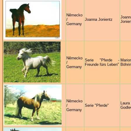
Německo
Joann
/
Joanna Jonientz
Jonie
Germany
Německo
Serie "Pferde -
Mario
/
Freunde fürs Leben"
Böhri
Germany
Německo
Laura
/
Serie "Pferde"
Godle
Germany