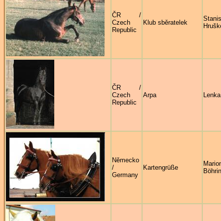
ČR /
Stani
Czech
Klub sběratelek
Hrušk
Republic
ČR /
Czech
Arpa
Lenka
Republic
Německo
Mario
/
Kartengrüße
Böhri
Germany