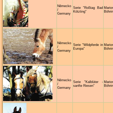
Německo
Serie "Roßtag Bad
Mario
/
Kötzting"
Böhri
Germany
Německo
Serie "Wildpferde in
Mario
/
Europa"
Böhri
Germany
Německo
Serie "Kalblüter -
Mario
/
sanfte Riesen"
Böhri
Germany