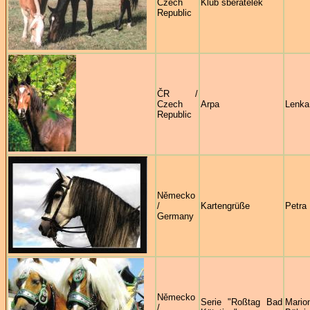
Czech
Klub sběratelek
Republic
ČR /
Czech
Arpa
Lenka
Republic
Německo
/
Kartengrüße
Petra
Germany
Německo
Serie "Roßtag Bad
Mario
/