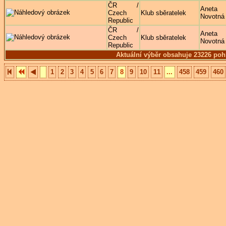
ČR /
Aneta
Czech
Klub sběratelek
Novotná
Republic
ČR /
Aneta
Czech
Klub sběratelek
Novotná
Republic
Aktuální výběr obsahuje 23226 poh
1
2
3
4
5
6
7
8
9
10
11
...
458
459
460