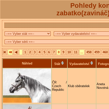
Pohledy kon
zabatko(zavináč
1
2
3
4
5
6
7
8
9
10
11
...
458
459
460
Náhled
Stát
Vydavatelství
Fotogr
ČR /
Aneta
Czech
Klub sběratelek
Novotná
Republic